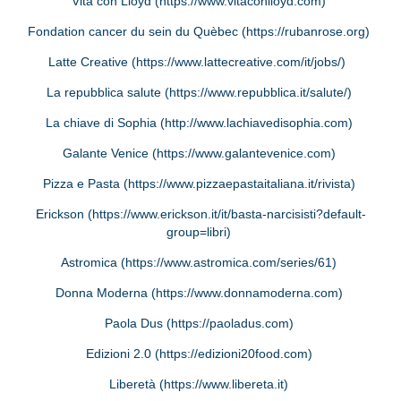
Vita con Lloyd (
https://www.vitaconlloyd.com
)
Fondation cancer du sein du Quèbec (
https://rubanrose.org
)
Latte Creative (
https://www.lattecreative.com/it/jobs/
)
La repubblica salute (
https://www.repubblica.it/salute/
)
La chiave di Sophia (
http://www.lachiavedisophia.com
)
Galante Venice (
https://www.galantevenice.com
)
Pizza e Pasta (
https://www.pizzaepastaitaliana.it/rivista
)
Erickson (
https://www.erickson.it/it/basta-narcisisti?default-
group=libri
)
Astromica (
https://www.astromica.com/series/61
)
Donna Moderna (
https://www.donnamoderna.com
)
Paola Dus (
https://paoladus.com
)
Edizioni 2.0 (
https://edizioni20food.com
)
Liberetà (
https://www.libereta.it
)